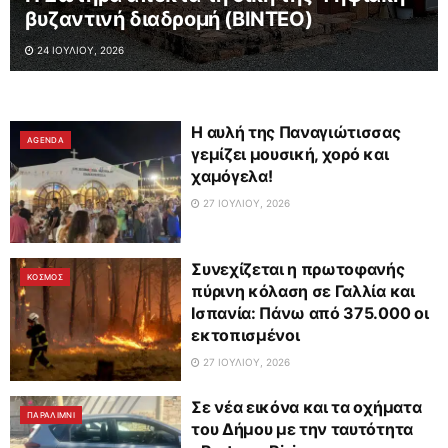
βυζαντινή διαδρομή (ΒΙΝΤΕΟ)
24 ΙΟΥΛΊΟΥ, 2026
Η αυλή της Παναγιώτισσας
AGENDA
γεμίζει μουσική, χορό και
χαμόγελα!
27 ΙΟΥΛΊΟΥ, 2026
Συνεχίζεται η πρωτοφανής
ΚΟΣΜΟΣ
πύρινη κόλαση σε Γαλλία και
Ισπανία: Πάνω από 375.000 οι
εκτοπισμένοι
27 ΙΟΥΛΊΟΥ, 2026
Σε νέα εικόνα και τα οχήματα
ΠΑΡΑΛΊΜΝΙ
του Δήμου με την ταυτότητα