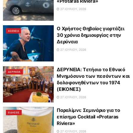
«Protaras Riviera»
27 ΙΟΥΛΊΟΥ, 2026
Ο Χρήστος Θηβαίος γιορτάζει
AGENDA
30 χρόνια δημιουργίας στην
Δερύνεια
27 ΙΟΥΛΊΟΥ, 2026
ΔΕΡΥΝΕΙΑ: Τετήσιο το Εθνικό
ΔΕΡΥΝΕΙΑ
Μνημόσυνο των πεσόντων και
δολοφονηθέντων του 1974
(ΕΙΚΟΝΕΣ)
27 ΙΟΥΛΊΟΥ, 2026
Παραλίμνι: Σεμινάριο για το
ΕΙΔΗΣΕΙΣ
επίσημο Cocktail «Protaras
Riviera»
27 ΙΟΥΛΊΟΥ, 2026